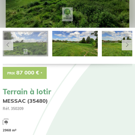
87 000 €
PRIX
*
Terrain à lotir
MESSAC (35480)
Réf.
350209
2968 m²