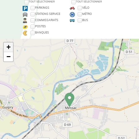
TOUT SÉLECTIONNER
TOUT SÉLECTIONNER
PARKINGS
VÉLO
STATIONS SERVICE
MÉTRO
COMMISSARIATS
BUS
POSTES
BANQUES
+
−