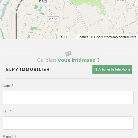
Leaflet
| © OpenStreetMap contributors
Ce bien
vous intéresse ?
ELPY IMMOBILIER
Afficher le téléphone
Nom
*
Tél.
*
E-mail
*