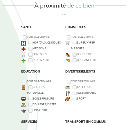
À proximité
de ce bien
...
SANTÉ
COMMERCES
TOUT SÉLECTIONNER
TOUT SÉLECTIONNER
HÔPITAUX, CLINIQUES
SUPER/HYPER
MÉDECINS
MARCHÉS
DENTISTES
BOUCHERIES
PHARMACIES
BOULANGERIES
EDUCATION
DIVERTISSEMENTS
TOUT SÉLECTIONNER
TOUT SÉLECTIONNER
CRÈCHES,
CAFÉ / PUB
MATERNELLE
RESTAURANTS
ECOLE PRIMAIRE
SPORT
COLLÈGES, LYCÉES
UNIVERSITÉ
SERVICES
TRANSPORT EN COMMUN