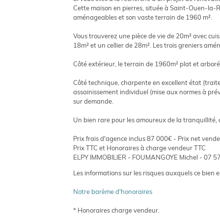
Cette maison en pierres, située à Saint-Ouen-la-Ro
aménageables et son vaste terrain de 1960 m².
Vous trouverez une pièce de vie de 20m² avec cui
18m² et un cellier de 28m². Les trois greniers am
Côté extérieur, le terrain de 1960m² plat et arboré 
Côté technique, charpente en excellent état (trait
assainissement individuel (mise aux normes à prévo
sur demande.
Un bien rare pour les amoureux de la tranquillité, 
Prix frais d'agence inclus 87 000€ - Prix net vend
Prix TTC et Honoraires à charge vendeur TTC
ELPY IMMOBILIER - FOUMANGOYE Michel - 07 57 58
Les informations sur les risques auxquels ce bien e
Notre barème d'honoraires
* Honoraires charge vendeur.