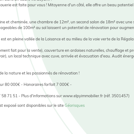
uerie est faite pour vous ! Mitoyenne d'un côté, elle offre un beau potenti
sine et cheminée, une chambre de 12m², un second salon de 18m² avec une 
énageables de 100m² au sol laissent un potentiel de rénovation pour augment
est en pleine vallée de la Loisance et au milieu de la voie verte de la Régalan
ement fait pour la vente), couverture en ardoises naturelles, chauffage et p
ir), un local technique avec cuve, arrivée et évacuation d'eau. Audit énerg
de la nature et les passionnés de rénovation !
eur 80 000€ - Honoraires forfait 7 000€ -
 71 51 - Plus d'informations sur www.elpyimmobilier.fr (réf. 3501457)
st exposé sont disponibles sur le site
Géorisques