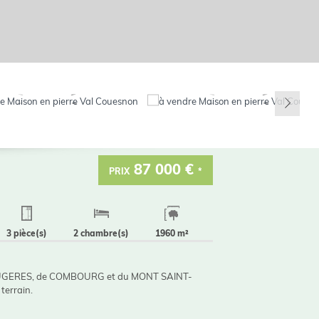
87 000 €
PRIX
*
3 pièce(s)
2 chambre(s)
1960 m²
UGERES, de COMBOURG et du MONT SAINT-
terrain.