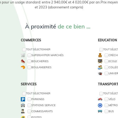
 pour un usage standard: entre 2 940,00€ et 4 020,00€ par an.Prix moyen
et 2023 (abonnement compris)
À proximité
de ce bien ...
COMMERCES
EDUCATION
TOUT SÉLECTIONNER
TOUT SÉLEC
SUPER/HYPER MARCHÉS
CRÈCHE
BOUCHERIES
ECOLE 
BOULANGERIES
COLLÈG
UNIVER
SERVICES
TRANSPORT
TOUT SÉLECTIONNER
TOUT SÉLEC
PARKINGS
VÉLO
STATIONS SERVICE
MÉTRO
COMMISSARIATS
BUS
POSTES