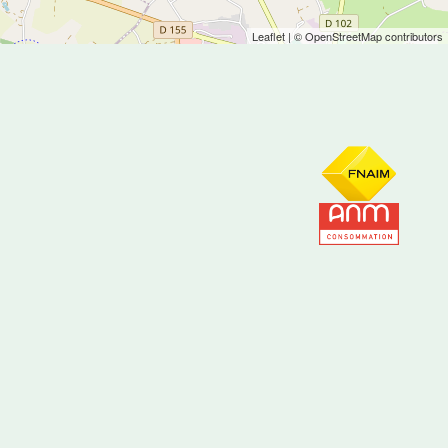
Leaflet
| © OpenStreetMap contributors