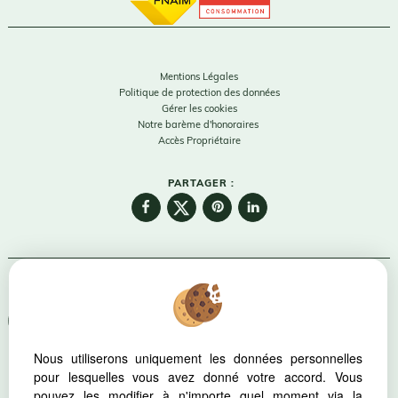
Mentions Légales
Politique de protection des données
Gérer les cookies
Notre barème d'honoraires
Accès Propriétaire
PARTAGER :
Afin de vous offrir un confort de lecture permanent, depuis votre
PC, votre tablette ou votre smartphone, notre site s'adapte
automatiquement aux différents types d'écrans
Nous utiliserons uniquement les données personnelles
pour lesquelles vous avez donné votre accord. Vous
Logiciel transaction
pouvez les modifier à n'importe quel moment via la