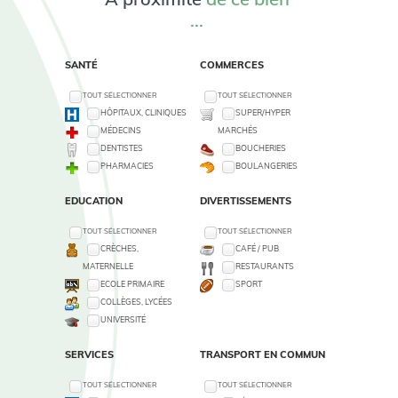
...
SANTÉ
COMMERCES
TOUT SÉLECTIONNER
TOUT SÉLECTIONNER
HÔPITAUX, CLINIQUES
SUPER/HYPER
MÉDECINS
MARCHÉS
DENTISTES
BOUCHERIES
PHARMACIES
BOULANGERIES
EDUCATION
DIVERTISSEMENTS
TOUT SÉLECTIONNER
TOUT SÉLECTIONNER
CRÈCHES,
CAFÉ / PUB
MATERNELLE
RESTAURANTS
ECOLE PRIMAIRE
SPORT
COLLÈGES, LYCÉES
UNIVERSITÉ
SERVICES
TRANSPORT EN COMMUN
TOUT SÉLECTIONNER
TOUT SÉLECTIONNER