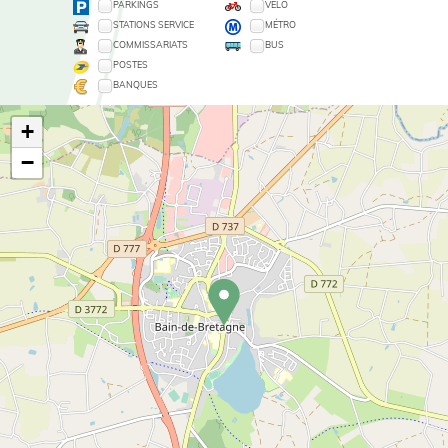
PARKINGS
VÉLO
STATIONS SERVICE
MÉTRO
COMMISSARIATS
BUS
POSTES
BANQUES
+
−