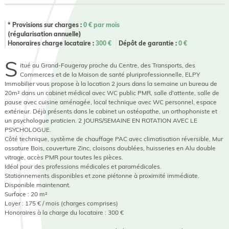
* Provisions sur charges :
0
€ par mois
(régularisation annuelle)
Honoraires charge locataire :
300
€
Dépôt de garantie :
0
€
S
itué au Grand-Fougeray proche du Centre, des Transports, des
Commerces et de la Maison de santé pluriprofessionnelle, ELPY
Immobilier vous propose à la location 2 jours dans la semaine un bureau de
20m² dans un cabinet médical avec WC public PMR, salle d'attente, salle de
pause avec cuisine aménagée, local technique avec WC personnel, espace
extérieur. Déjà présents dans le cabinet un ostéopathe, un orthophoniste et
un psychologue praticien. 2 JOURS/SEMAINE EN ROTATION AVEC LE
PSYCHOLOGUE.
Côté technique, système de chauffage PAC avec climatisation réversible, Mur
ossature Bois, couverture Zinc, cloisons doublées, huisseries en Alu double
vitrage, accès PMR pour toutes les pièces.
Idéal pour des professions médicales et paramédicales.
Stationnements disponibles et zone piétonne à proximité immédiate.
Disponible maintenant.
Surface : 20 m²
Loyer : 175 € / mois (charges comprises)
Honoraires à la charge du locataire : 300 €