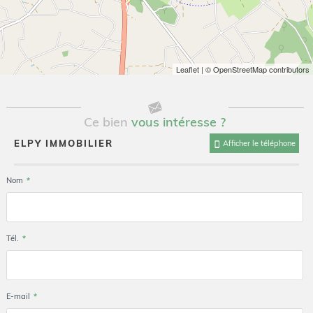
Leaflet
| © OpenStreetMap contributors
Ce bien
vous intéresse ?
ELPY IMMOBILIER
Afficher le téléphone
Nom
*
Tél.
*
E-mail
*